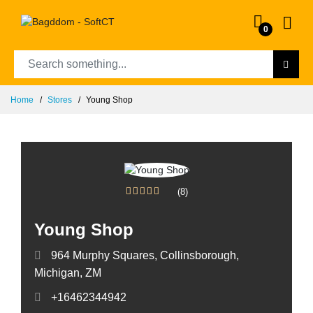
0
Home
Stores
Young Shop
(8)
Young Shop
964 Murphy Squares, Collinsborough,
Michigan, ZM
+16462344942