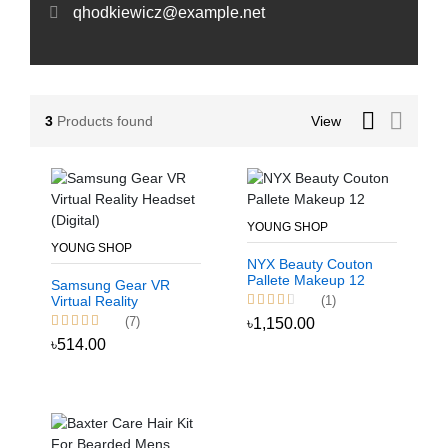
qhodkiewicz@example.net
3
Products found
View
YOUNG SHOP
YOUNG SHOP
NYX Beauty Couton
Pallete Makeup 12
Samsung Gear VR
(1)
Virtual Reality
Headset (Digital)
(7)
৳1,150.00
৳514.00