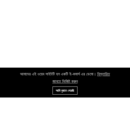
আমাদের এই ওয়েব সাইটটি হল একটি ই-কমার্স এর ডেমো।
বিস্তারিত
জানতে ভিজিট করুন
আমি বুঝতে পেরেছি
Menu
Categories
Search
Cart